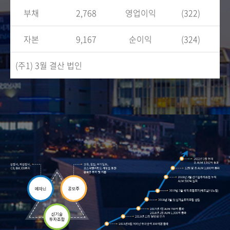
부채
2,768
영업이익
(322)
자본
9,167
순이익
(324)
(주1) 3월 결산 법인