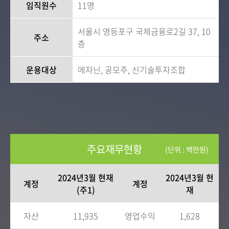
임직원수
11명
서울시 영등포구 국제금융로2길 37, 10
주소
층
운용대상
메자닌, 공모주, 신기술투자조합
주요재무현황
(단위 : 백만원)
2024년3월 현재
2024년3월 현
계정
계정
(주1)
재
자산
11,935
영업수익
1,628