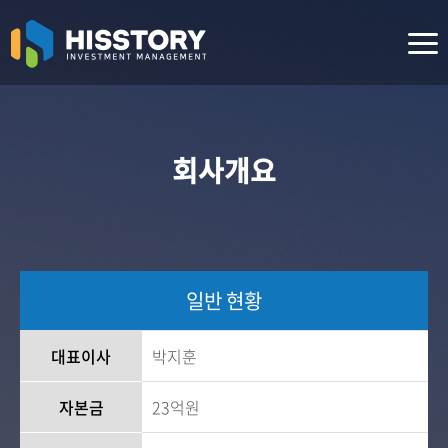
회사개요
일반 현황
대표이사
박지훈
자본금
23억원